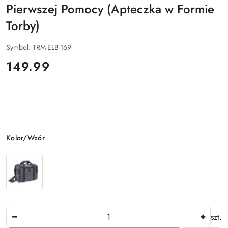
Pierwszej Pomocy (Apteczka w Formie
Torby)
Symbol:
TRM-ELB-169
cena:
149.99
Wariant
Kolor/Wzór
Ilość
szt.