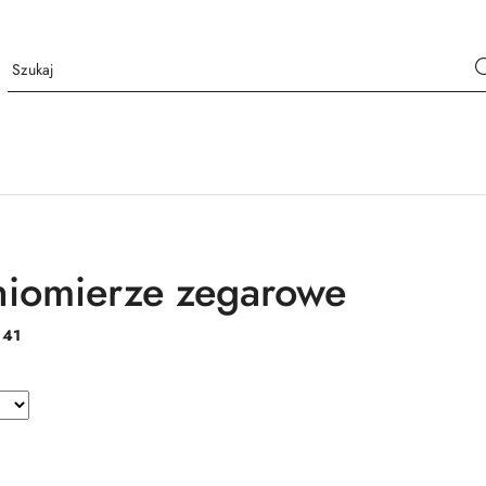
niomierze zegarowe
:
41