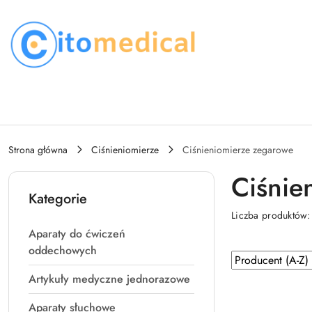
Przejdź do treści głównej
Przejdź do wyszukiwarki
Przejdź do moje konto
Przejdź do menu głównego
Przejdź do stopki
Strona główna
Ciśnieniomierze
Ciśnieniomierze zegarowe
Ciśnie
Kategorie
Liczba produktów
Aparaty do ćwiczeń
oddechowych
Zastosowano
Sortuj
według
sortowanie:
Artykuły medyczne jednorazowe
Producent
Aparaty słuchowe
(A-