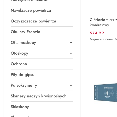
Nawilżacze powietrza
Ciśnieniomierz 
Oczyszczacze powietrza
kwadratowy
Okulary Frenzla
574.99
Cena
Najniższa
Najniższa cena:
promocyjna:
Oftalmoskopy
cena
z
Otoskopy
30
dni
przed
Ochrona
obniżką
Piły do gipsu
Pulsoksymetry
Skanery naczyń krwionośnych
Skiaskopy