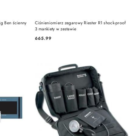
DO KOSZYKA
ig Ben ścienny
Ciśnieniomierz zegarowy Riester R1 shock-proof
3 mankiety w zestawie
665.99
Cena: