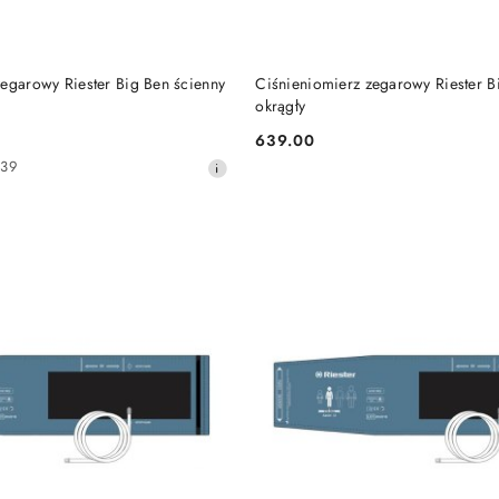
DO KOSZYKA
DO KOSZYKA
zegarowy Riester Big Ben ścienny
Ciśnieniomierz zegarowy Riester B
okrągły
639.00
Cena:
639