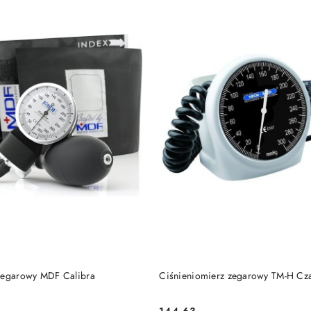
DO KOSZYKA
DO KOSZYKA
zegarowy MDF Calibra
Ciśnieniomierz zegarowy TM-H Cz
144.63