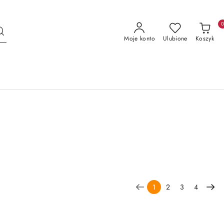
Moje konto
Ulubione
Koszyk
1
2
3
4