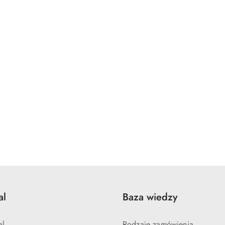
al
Baza wiedzy
al
Rodzaje zamówienia