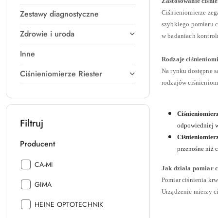
Zastosowanie ciśni
Zestawy diagnostyczne
Ciśnieniomierze zeg
szybkiego pomiaru c
Zdrowie i uroda
w badaniach kontroln
Inne
Rodzaje ciśnieniom
Na rynku dostępne są
Ciśnieniomierze Riester
rodzajów ciśnieniom
Ciśnieniomierz
Filtruj
odpowiedniej wi
Ciśnieniomier
Producent
przenośne niż 
Producent:
CA-MI
Jak działa pomiar 
Pomiar ciśnienia kr
Producent:
GIMA
Urządzenie mierzy c
Producent:
HEINE OPTOTECHNIK