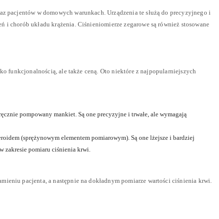
oraz pacjentów w domowych warunkach. Urządzenia te służą do precyzyjnego i
ń i chorób układu krążenia. Ciśnieniomierze zegarowe są również stosowane
ko funkcjonalnością, ale także ceną. Oto niektóre z najpopularniejszych
 ręcznie pompowany mankiet. Są one precyzyjne i trwałe, ale wymagają
neroidem (sprężynowym elementem pomiarowym). Są one lżejsze i bardziej
w zakresie pomiaru ciśnienia krwi.
mieniu pacjenta, a następnie na dokładnym pomiarze wartości ciśnienia krwi.