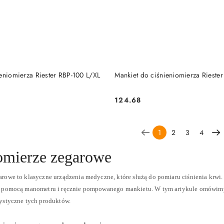
DO KOSZYKA
DO KOSZYKA
eniomierza Riester RBP-100 L/XL
Mankiet do ciśnieniomierza Rieste
124.68
Cena:
1
2
3
4
omierze zegarowe
arowe to klasyczne urządzenia medyczne, które służą do pomiaru ciśnienia krwi
a pomocą manometru i ręcznie pompowanego mankietu. W tym artykule omówimy b
rystyczne tych produktów.