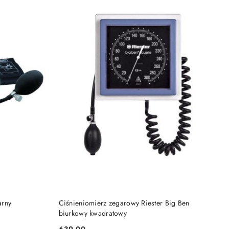
DO KOSZYKA
arny
Ciśnieniomierz zegarowy Riester Big Ben
biurkowy kwadratowy
639.00