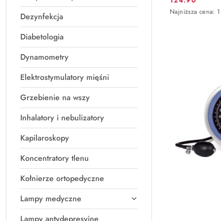
Cena
Najniższa
Najniższa cena:
1
Dezynfekcja
promocyjna:
cena
z
Diabetologia
30
dni
przed
Dynamometry
obniżką
Elektrostymulatory mięśni
Grzebienie na wszy
Inhalatory i nebulizatory
Kapilaroskopy
Koncentratory tlenu
Kołnierze ortopedyczne
Lampy medyczne
Lampy antydepresyjne