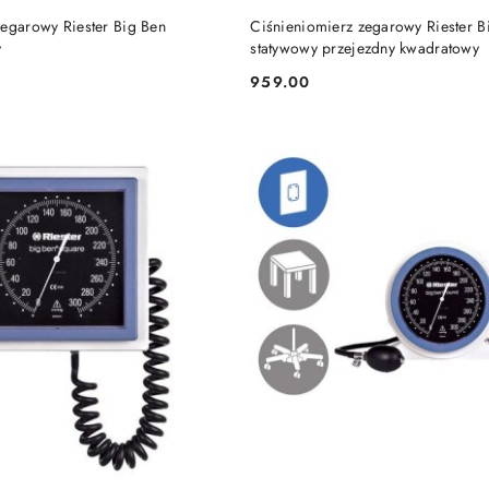
DO KOSZYKA
DO KOSZYKA
zegarowy Riester Big Ben
Ciśnieniomierz zegarowy Riester B
y
statywowy przejezdny kwadratowy
959.00
Cena: