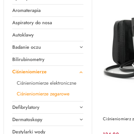
Z).
Aromaterapia
Aspiratory do nosa
Autoklawy
Badanie oczu
Bilirubinometry
Ciśnieniomierze
Ciśnieniomierze elektroniczne
Ciśnieniomierze zegarowe
Defibrylatory
Ciśnieniomierz 
Dermatoskopy
Destylarki wody
124.90