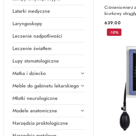
Ciśnieniomierz 
Latarki medyczne
biurkowy okrągł
639.00
Laryngoskopy
Cena:
-10%
Leczenie nadpotliwości
Leczenie światłem
Lupy stomatologiczne
Matka i dziecko
Meble do gabinetu lekarskiego
Młotki neurologiczne
Modele anatomiczne
Narzędzia proktologiczne
Narzędzia metalowe