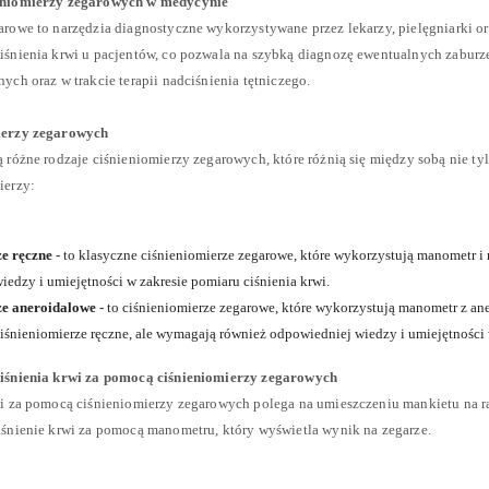
eniomierzy zegarowych w medycynie
arowe to narzędzia diagnostyczne wykorzystywane przez lekarzy, pielęgniarki 
iśnienia krwi u pacjentów, co pozwala na szybką diagnozę ewentualnych zaburze
ych oraz w trakcie terapii nadciśnienia tętniczego.
ierzy zegarowych
 różne rodzaje ciśnieniomierzy zegarowych, które różnią się między sobą nie tyl
ierzy:
e ręczne
- to klasyczne ciśnieniomierze zegarowe, które wykorzystują manometr i
edzy i umiejętności w zakresie pomiaru ciśnienia krwi.
ze aneroidalowe
- to ciśnieniomierze zegarowe, które wykorzystują manometr z a
ciśnieniomierze ręczne, ale wymagają również odpowiedniej wiedzy i umiejętności 
ciśnienia krwi za pomocą ciśnieniomierzy zegarowych
wi za pomocą ciśnieniomierzy zegarowych polega na umieszczeniu mankietu na ra
iśnienie krwi za pomocą manometru, który wyświetla wynik na zegarze.