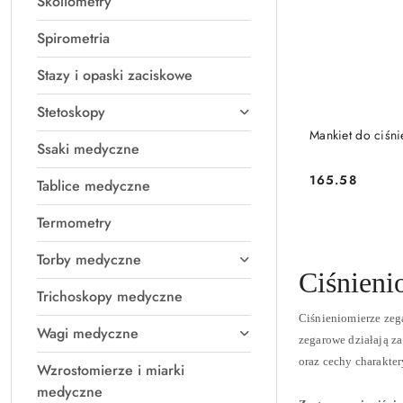
Skoliometry
Spirometria
Stazy i opaski zaciskowe
Stetoskopy
Mankiet do ciśni
Ssaki medyczne
165.58
Tablice medyczne
Cena:
Termometry
Torby medyczne
Ciśnieni
Trichoskopy medyczne
Ciśnieniomierze zeg
Wagi medyczne
zegarowe działają z
oraz cechy charakte
Wzrostomierze i miarki
medyczne