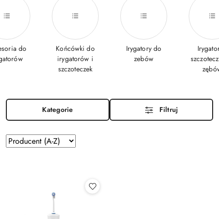
esoria do
Końcówki do
Irygatory do
Irygator
ygatorów
irygatorów i
zebów
szczotecz
szczoteczek
zębó
Kategorie
Filtruj
Zastosowano
Sortuj
według
sortowanie:
Producent
(A-
Z).