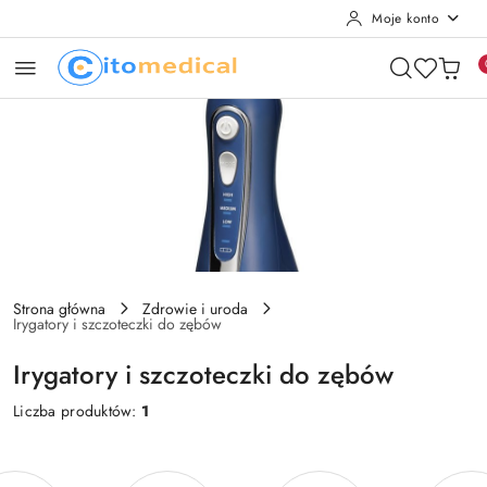
Moje konto
Przejdź do treści głównej
Przejdź do wyszukiwarki
Przejdź do moje konto
Przejdź do menu głównego
Przejdź do stopki
Strona główna
Zdrowie i uroda
Irygatory i szczoteczki do zębów
Irygatory i szczoteczki do zębów
Liczba produktów:
1