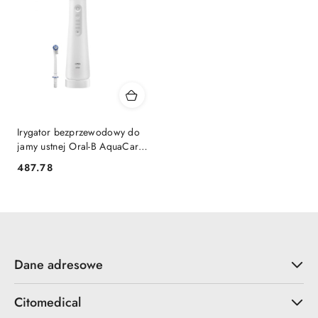
Irygator bezprzewodowy do
jamy ustnej Oral-B AquaCare
6 Pro Expert
487.78
Cena:
Dane adresowe
Citomedical