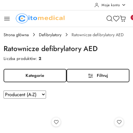
Moje konto
Przejdź do treści głównej
Przejdź do wyszukiwarki
Przejdź do moje konto
Przejdź do menu głównego
Przejdź do stopki
Strona główna
Defibrylatory
Ratownicze defibrylatory AED
Ratownicze defibrylatory AED
Liczba produktów:
2
Kategorie
Filtruj
Zastosowano
Sortuj
według
sortowanie:
Producent
(A-
Z).