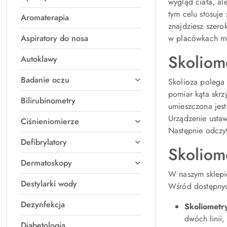
wygląd ciała, al
tym celu stosuje
Aromaterapia
znajdziesz szer
Aspiratory do nosa
w placówkach m
Skoliome
Autoklawy
Badanie oczu
Skolioza polega 
pomiar kąta skrz
Bilirubinometry
umieszczona jest
Urządzenie ustaw
Ciśnieniomierze
Następnie odczyt
Defibrylatory
Skoliom
Dermatoskopy
W naszym sklepi
Destylarki wody
Wśród dostępnyc
Dezynfekcja
Skoliometr
dwóch linii
Diabetologia