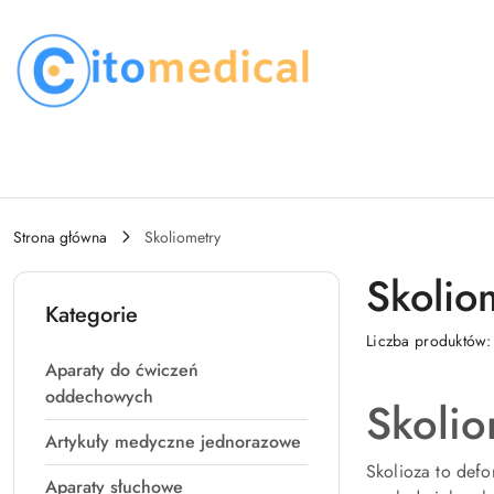
Przejdź do treści głównej
Przejdź do wyszukiwarki
Przejdź do moje konto
Przejdź do menu głównego
Przejdź do stopki
Strona główna
Skoliometry
Skolio
Kategorie
Liczba produktów
Aparaty do ćwiczeń
oddechowych
Skolio
Artykuły medyczne jednorazowe
Skolioza to defo
Aparaty słuchowe