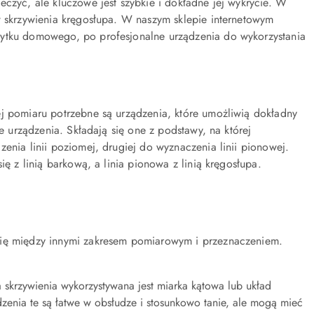
eczyć, ale kluczowe jest szybkie i dokładne jej wykrycie. W
w skrzywienia kręgosłupa. W naszym sklepie internetowym
żytku domowego, po profesjonalne urządzenia do wykorzystania
ej pomiaru potrzebne są urządzenia, które umożliwią dokładny
ie urządzenia. Składają się one z podstawy, na której
enia linii poziomej, drugiej do wyznaczenia linii pionowej.
ię z linią barkową, a linia pionowa z linią kręgosłupa.
 się między innymi zakresem pomiarowym i przeznaczeniem.
 skrzywienia wykorzystywana jest miarka kątowa lub układ
enia te są łatwe w obsłudze i stosunkowo tanie, ale mogą mieć