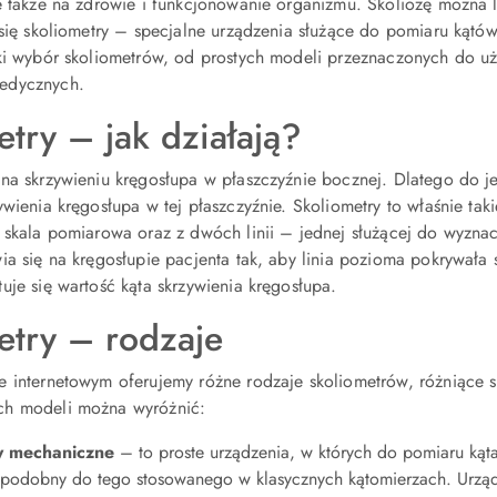
e także na zdrowie i funkcjonowanie organizmu. Skoliozę można l
 się skoliometry – specjalne urządzenia służące do pomiaru kątó
oki wybór skoliometrów, od prostych modeli przeznaczonych do u
edycznych.
try – jak działają?
na skrzywieniu kręgosłupa w płaszczyźnie bocznej. Dlatego do j
ywienia kręgosłupa w tej płaszczyźnie. Skoliometry to właśnie tak
 skala pomiarowa oraz z dwóch linii – jednej służącej do wyznacz
ia się na kręgosłupie pacjenta tak, aby linia pozioma pokrywała s
uje się wartość kąta skrzywienia kręgosłupa.
etry – rodzaje
e internetowym oferujemy różne rodzaje skoliometrów, różniące
h modeli można wyróżnić:
y mechaniczne
– to proste urządzenia, w których do pomiaru kąta
, podobny do tego stosowanego w klasycznych kątomierzach. Urządz