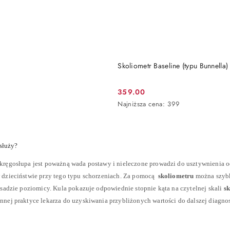
DO KOSZYKA
DO KOSZYKA
a
Skoliometr Baseline (typu Bunnella)
359.00
Cena
Najniższa
Najniższa cena:
399
promocyjna:
cena
z
30
dni
służy?
przed
obniżką
kręgosłupa jest poważną wada postawy i nieleczone prowadzi do usztywnienia 
 dzieciństwie przy tego typu schorzeniach. Za pomocą
skoliometru
można szybk
asadzie poziomicy. Kula pokazuje odpowiednie stopnie kąta na czytelnej skali
s
nnej praktyce lekarza do uzyskiwania przybliżonych wartości do dalszej diagnos