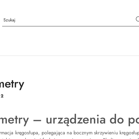
metry
:
2
metry – urządzenia do p
rmacja kręgosłupa, polegająca na bocznym skrzywieniu kręgosłup