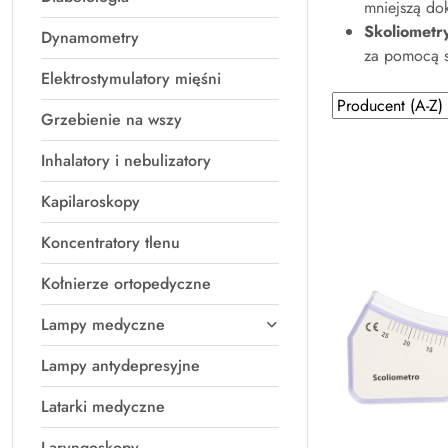
mniejszą do
Skoliometr
Dynamometry
za pomocą sp
Elektrostymulatory mięśni
Zastosowano
Sortuj
Grzebienie na wszy
według
sortowanie:
Producent
Inhalatory i nebulizatory
(A-
Z).
Kapilaroskopy
Koncentratory tlenu
Kołnierze ortopedyczne
Lampy medyczne
Lampy antydepresyjne
Latarki medyczne
Laryngoskopy