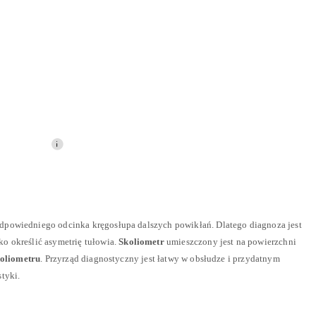
odpowiedniego odcinka kręgosłupa dalszych powikłań. Dlatego diagnoza jest
o określić asymetrię tułowia.
Skoliometr
umieszczony jest na powierzchni
koliometru
. Przyrząd diagnostyczny jest łatwy w obsłudze i przydatnym
tyki.