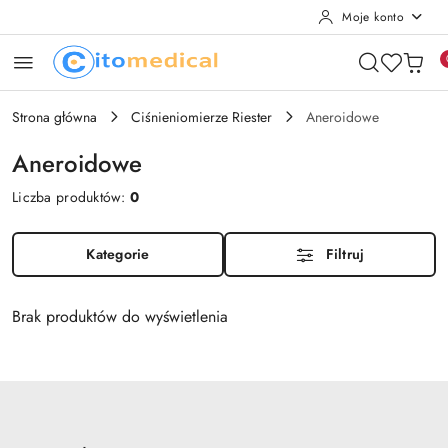
Moje konto
Przejdź do treści głównej
Przejdź do wyszukiwarki
Przejdź do moje konto
Przejdź do menu głównego
Przejdź do stopki
Strona główna
Ciśnieniomierze Riester
Aneroidowe
Aneroidowe
Liczba produktów:
0
Kategorie
Filtruj
Brak produktów do wyświetlenia