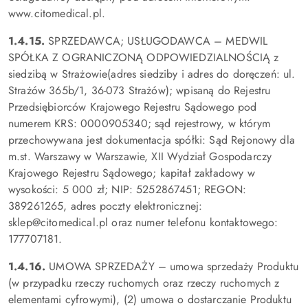
www.citomedical.pl.
1.4.15.
SPRZEDAWCA; USŁUGODAWCA – MEDWIL
SPÓŁKA Z OGRANICZONĄ ODPOWIEDZIALNOŚCIĄ z
siedzibą w Strażowie(adres siedziby i adres do doręczeń: ul.
Strażów 365b/1, 36-073 Strażów); wpisaną do Rejestru
Przedsiębiorców Krajowego Rejestru Sądowego pod
numerem KRS: 0000905340; sąd rejestrowy, w którym
przechowywana jest dokumentacja spółki: Sąd Rejonowy dla
m.st. Warszawy w Warszawie, XII Wydział Gospodarczy
Krajowego Rejestru Sądowego; kapitał zakładowy w
wysokości: 5 000 zł; NIP: 5252867451; REGON:
389261265, adres poczty elektronicznej:
sklep@citomedical.pl oraz numer telefonu kontaktowego:
177707181.
1.4.16.
UMOWA SPRZEDAŻY – umowa sprzedaży Produktu
(w przypadku rzeczy ruchomych oraz rzeczy ruchomych z
elementami cyfrowymi), (2) umowa o dostarczanie Produktu