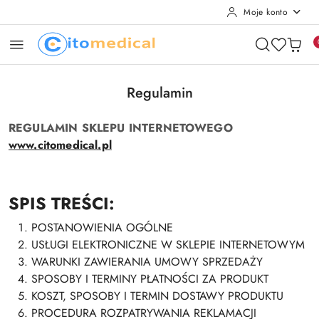
Moje konto
Przejdź do treści głównej
Przejdź do wyszukiwarki
Przejdź do moje konto
Przejdź do menu głównego
Przejdź do stopki
Regulamin
REGULAMIN SKLEPU INTERNETOWEGO
www.citomedical.pl
SPIS TREŚCI:
POSTANOWIENIA OGÓLNE
USŁUGI ELEKTRONICZNE W SKLEPIE INTERNETOWYM
WARUNKI ZAWIERANIA UMOWY SPRZEDAŻY
SPOSOBY I TERMINY PŁATNOŚCI ZA PRODUKT
KOSZT, SPOSOBY I TERMIN DOSTAWY PRODUKTU
PROCEDURA ROZPATRYWANIA REKLAMACJI