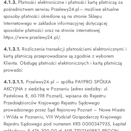
4.1.3.
Płatności elektroniczne i płatności kartą płatniczą za
pośrednictwem serwisu Przelewy24.pl– możliwe aktualne
sposoby płatności określone są na stronie Sklepu
Internetowego w zakładce informacyjnej dotyczącej
sposobów płatności oraz na stronie internetowej
https://www.przelewy24.pl/.
4.1.3.1.
Rozliczenia transakcji płatnościami elektronicznymi i
kartą płatniczą przeprowadzane są zgodnie z wyborem
Klienta. Obsługę płatności elektronicznych i kartą płatniczą
prowadzi:
4.1.3.1.1.
Przelewy24.pl – spółka PAYPRO SPÓŁKA
AKCYJNA z siedzibą w Poznaniu (adres siedziby: ul.
Pastelowa 8, 60-198 Poznań), wpisana do Rejestru
Przedsiębiorców Krajowego Rejestru Sądowego
prowadzonego przez Sąd Rejonowy Poznań – Nowe Miasto
i Wilda w Poznaniu, VIII Wydział Gospodarczy Krajowego
Rejestru Sądowego pod numerem KRS 0000347935, kapitał
zakładowy: 5 476 300,00 zł, NIP 7792369887, REGON