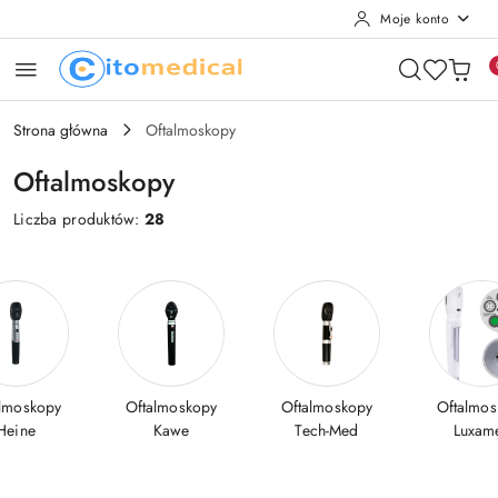
Moje konto
Przejdź do treści głównej
Przejdź do wyszukiwarki
Przejdź do moje konto
Przejdź do menu głównego
Przejdź do stopki
Strona główna
Oftalmoskopy
Oftalmoskopy
Liczba produktów:
28
almoskopy
Oftalmoskopy
Oftalmoskopy
Oftalmos
Heine
Kawe
Tech-Med
Luxam