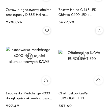
Zestaw diagnostyczny oftalmo-
Zestaw Heine G-148 LED -
otoskopowy D-885 Heine
Główka G100 LED +
mini 3000 LED (D-
Oftalmoskop BETA 200 - BAT
2290.96
5627.99
Cena:
Cena:
886.11.021)
G-148.10.118
Ładowarka Medcharge 4000
Oftalmoskop KaWe
do rękojeści akumulatorowych
EUROLIGHT E10
KAWE
997.49
557.60
Cena:
Cena: