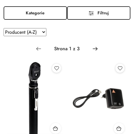
Kategorie
Filtruj
Zastosowano
Sortuj
według
sortowanie:
Producent
(A-
Z).