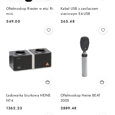
Oftalmoskop Riester w etui Ri-
Kabel USB z zasilaczem
mini
sieciowym E4-USB
549.00
265.48
Cena:
Cena:
Ładowarka biurkowa HEINE
Oftalmoskop Heine BEAT
NT4
200S
1362.23
2889.48
Cena:
Cena: