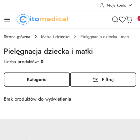
Moje konto
Przejdź do treści głównej
Przejdź do wyszukiwarki
Przejdź do moje konto
Przejdź do menu głównego
Przejdź do stopki
Strona główna
Matka i dziecko
Pielęgnacja dziecka i matki
Pielęgnacja dziecka i matki
Liczba produktów:
0
Kategorie
Filtruj
Brak produktów do wyświetlenia