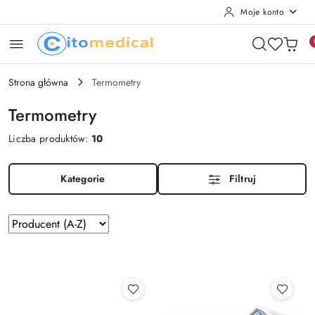
Moje konto
Przejdź do treści głównej
Przejdź do wyszukiwarki
Przejdź do moje konto
Przejdź do menu głównego
Przejdź do stopki
Strona główna
Termometry
Termometry
Liczba produktów:
10
Kategorie
Filtruj
Zastosowano
Sortuj
według
sortowanie:
Producent
(A-
Z).