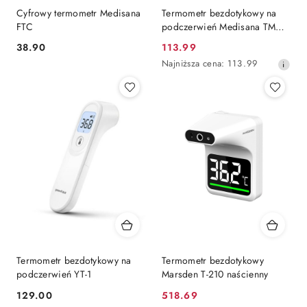
Cyfrowy termometr Medisana
Termometr bezdotykowy na
FTC
podczerwień Medisana TM
A79
38.90
113.99
Cena:
Cena
Najniższa
Najniższa cena:
113.99
promocyjna:
cena
z
30
dni
przed
obniżką
Termometr bezdotykowy na
Termometr bezdotykowy
podczerwień YT-1
Marsden T-210 naścienny
129.00
518.69
Cena:
Cena