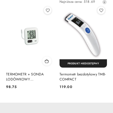
Najniższa
Najniższa cena:
518.69
promocyjna:
cena
z
30
dni
przed
obniżką
PRODUKT NIEDOSTĘPNY
TERMOMETR + SONDA
Termometr bezdotykowy TMB-
LODÓWKOWY
COMPACT
(dwufunkcyjny)
98.75
119.00
Cena:
Cena: