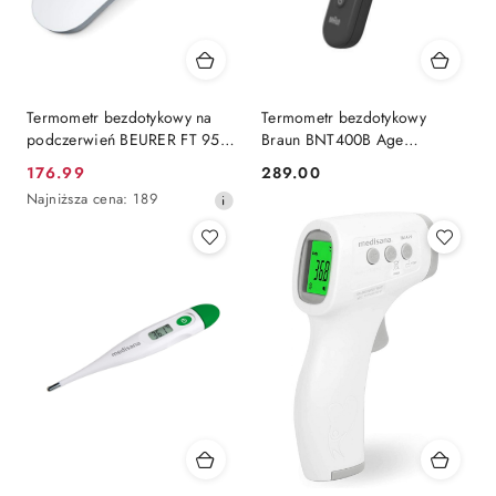
Termometr bezdotykowy na
Termometr bezdotykowy
podczerwień BEURER FT 95 z
Braun BNT400B Age
Bluetooth
Precision
176.99
289.00
Cena
Cena:
Najniższa
Najniższa cena:
189
promocyjna:
cena
z
30
dni
przed
obniżką