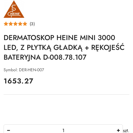
NAZWA
PRODUCENTA:
HEINE
OPTOTECHNIK
(3)
DERMATOSKOP HEINE MINI 3000
LED, Z PŁYTKĄ GŁADKĄ + RĘKOJEŚĆ
BATERYJNA D-008.78.107
Symbol:
DER-HEN-007
cena:
1653.27
Ilość
szt.