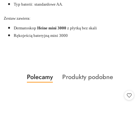
Typ baterii: standardowe AA.
Zestaw zawiera:
Dermatoskop
Heine mini 3000
z płytką bez skali
Rękojeścią bateryjną mini 3000
Produkty
Produkty
Polecamy
Produkty podobne
Pomiń karuzelę produktów
o
o
statusie:
statusie: