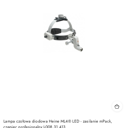
Lampa czołowa diodowa Heine ML4® LED - zasilanie mPack,
czepiec profesjonalny J-008.31.413