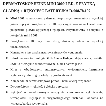
DERMATOSKOP HEINE MINI 3000 LED, Z PŁYTKĄ
GŁADKĄ + RĘKOJEŚĆ BATERYJNA D-008.78.107
Mini 3000
to nowoczesny dermatoskop małych rozmiarów o wysokiej
jakości optyki. Powiększenie aż 10 razy z ogniskowaniem. Gwintowane
połączenie główki optycznej i rękojeści. Przystosowany do użytku z
rękojeścią
mini 3000.
Powiększenie 10 razy oraz duży, dokładny obraz o wysokiej
rozdzielczości.
Konstrukcja jest trwała metalowa niezwykle wytrzymała.
Udoskonalona technologia
XHL Xenon Halogen
dająca więcej światła.
Światło niezwykle skoncentrowane, białe i bardzo jasne.
Klips z wbudowanym automatycznym wyłącznikiem. Instrument
wyłącza się odrazu gdy włożymy go do kieszeni.
Kompendium dermatoskopowe pozwoli nam łatwiej rozpoznać.
Dwuczęściowy – rękojeść i główka optyczna.
Rękojeść o ponadczasowym wyglądzie: chromowane wykończenie,
termoplastik. Rękojeść z antypoślizgowego materiału, odporna na
wstrząsy, bardzo wytrzymała.