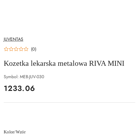
NAZWA
JUVENTAS
PRODUCENTA:
(0)
Kozetka lekarska metalowa RIVA MINI
Symbol:
MEB-JUV-030
cena:
1233.06
Wariant
Kolor/Wzór