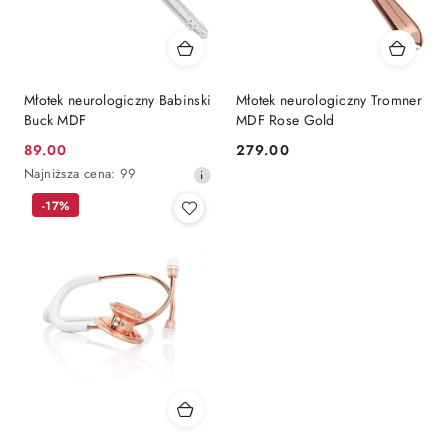
Młotek neurologiczny Babinski
Młotek neurologiczny Tromner
Buck MDF
MDF Rose Gold
89.00
279.00
Cena
Cena:
Najniższa
Najniższa cena:
99
promocyjna:
cena
-17%
z
30
dni
przed
obniżką