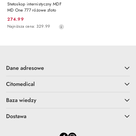
Stetoskop internistyczny MDF
MD One 777 różowe złoto
274.99
Cena
Najniższa
Najniższa cena:
329.99
promocyjna:
cena
z
30
dni
przed
obniżką
Dane adresowe
Citomedical
Baza wiedzy
Dostawa