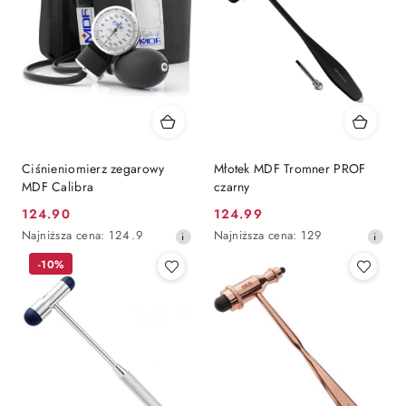
Ciśnieniomierz zegarowy
Młotek MDF Tromner PROF
MDF Calibra
czarny
124.90
124.99
Cena
Cena
Najniższa
Najniższa
Najniższa cena:
124.9
Najniższa cena:
129
promocyjna:
promocyjna:
cena
cena
-10%
z
z
30
30
dni
dni
przed
przed
obniżką
obniżką