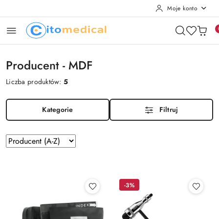
Moje konto
Przejdź do treści głównej
Przejdź do wyszukiwarki
Przejdź do moje konto
Przejdź do menu głównego
Przejdź do stopki
Producent - MDF
Liczba produktów:
5
Kategorie
Filtruj
Zastosowano
Sortuj
według
sortowanie:
Producent
(A-
Z).
-3%