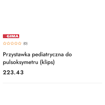
NAZWA
PRODUCENTA:
GIMA
(0)
Przystawka pediatryczna do
pulsoksymetru (klips)
cena:
223.43