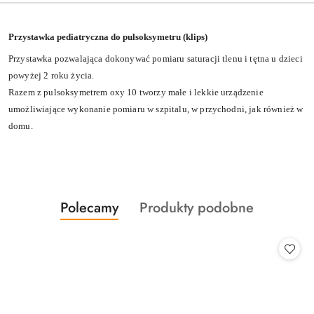
Przystawka pediatryczna do pulsoksymetru (klips)
Przystawka pozwalająca dokonywać pomiaru saturacji tlenu i tętna u dzieci
powyżej 2 roku życia.
Razem z pulsoksymetrem oxy 10 tworzy małe i lekkie urządzenie
umożliwiające wykonanie pomiaru w szpitalu, w przychodni, jak również w
domu.
Produkty
Produkty
Polecamy
Produkty podobne
Pomiń karuzelę produktów
o
o
statusie:
statusie: