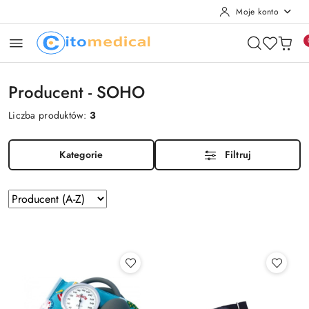
Moje konto
Przejdź do treści głównej
Przejdź do wyszukiwarki
Przejdź do moje konto
Przejdź do menu głównego
Przejdź do stopki
Producent - SOHO
Liczba produktów:
3
Kategorie
Filtruj
Zastosowano
Sortuj
według
sortowanie:
Producent
(A-
Z).