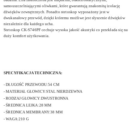
samouszczelniającymi oliwkami, które gwarantują znakomitą izolację
dźwięków zewnętrznych. Ponadto stetoskop wyposażony jest w
dwukanałowy przewód, dzięki któremu możliwe jest słyszenie dźwięków
niezależnie dla każdego ucha.
Stetoskop CK-S746PF cechuje wysoka jakość akustyki co przekłada się na
duży komfort użytkowania.
SPECYFIKACJA TECHNICZNA:
- DŁUGOŚĆ PRZEWODU:
54 CM
- MATERIAŁ GŁOWICY:
STAL NIERDZEWNA
- RODZAJ GŁOWICY:
DWUSTRONNA
- ŚREDNICA LEJKA:
28 MM
- ŚREDNICA MEMBRANY:
38 MM
- WAGA:
210 G