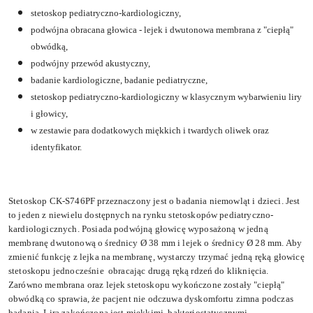
stetoskop pediatryczno-kardiologiczny,
podwójna obracana głowica - lejek i dwutonowa membrana z "ciepłą"
obwódką,
podwójny przewód akustyczny,
badanie kardiologiczne, badanie pediatryczne,
stetoskop pediatryczno-kardiologiczny w klasycznym wybarwieniu liry
i głowicy,
w zestawie para dodatkowych miękkich i twardych oliwek oraz
identyfikator.
Stetoskop CK-S746PF przeznaczony jest o badania niemowląt i dzieci. Jest
to jeden z niewielu dostępnych na rynku stetoskopów pediatryczno-
kardiologicznych. Posiada podwójną głowicę wyposażoną w jedną
membranę dwutonową o średnicy Ø 38 mm i lejek o średnicy Ø 28 mm. Aby
zmienić funkcję z lejka na membranę, wystarczy trzymać jedną ręką głowicę
stetoskopu jednocześnie obracając drugą ręką rdzeń do kliknięcia.
Zarówno membrana oraz lejek stetoskopu wykończone zostały "ciepłą"
obwódką co sprawia, że pacjent nie odczuwa dyskomfortu zimna podczas
badania. Lira zakończona jest miękkimi, bakteriostatycznymi,