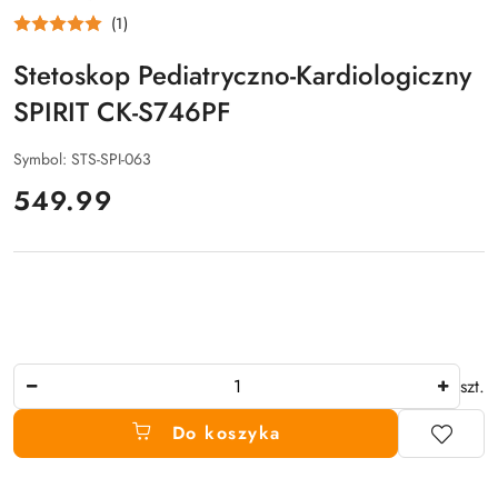
(1)
Stetoskop Pediatryczno-Kardiologiczny
SPIRIT CK-S746PF
Symbol:
STS-SPI-063
cena:
549.99
Ilość
szt.
Do koszyka