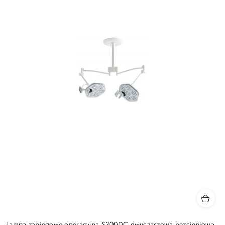
Lampa zabiegowo-operacyjna S300DC dwuczaszowa bezcieniowa