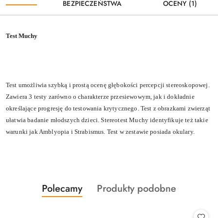
BEZPIECZEŃSTWA
OCENY (1)
Test Muchy
Test umożliwia szybką i prostą ocenę głębokości percepcji stereoskopowej.
Zawiera 3 testy zarówno o charakterze przesiewowym, jak i dokładnie
określające progresję do testowania krytycznego. Test z obrazkami zwierząt
ułatwia badanie młodszych dzieci. Stereotest Muchy identyfikuje też takie
warunki jak Amblyopia i Strabismus. Test w zestawie posiada okulary.
Produkty
Produkty
Polecamy
Produkty podobne
Pomiń karuzelę produktów
o
o
statusie:
statusie: