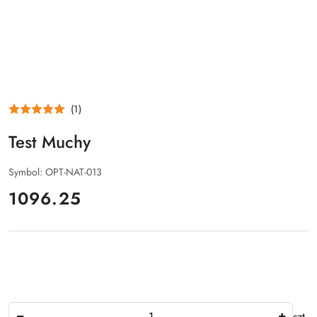
(1)
Test Muchy
Symbol:
OPT-NAT-013
cena:
1096.25
Ilość
szt.