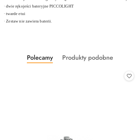
·
dwie rękojeści bateryjne PICCOLIGHT
·
twarde etui
·
Zestaw nie zawiera baterii.
Produkty
Produkty
Polecamy
Produkty podobne
Pomiń karuzelę produktów
o
o
statusie:
statusie: