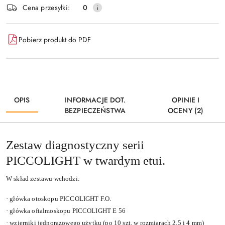
Cena przesyłki:
0
dostawa
Pobierz produkt do PDF
OPIS
INFORMACJE DOT.
OPINIE I
BEZPIECZEŃSTWA
OCENY (2)
Zestaw diagnostyczny serii
PICCOLIGHT w twardym etui.
W skład zestawu wchodzi:
·
główka otoskopu PICCOLIGHT F.O.
·
główka oftalmoskopu PICCOLIGHT E 56
·
wzierniki jednorazowego użytku (po 10 szt. w rozmiarach 2.5 i 4 mm)