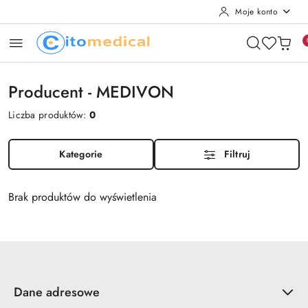
Moje konto
Przejdź do treści głównej
Przejdź do wyszukiwarki
Przejdź do moje konto
Przejdź do menu głównego
Przejdź do stopki
Producent - MEDIVON
Liczba produktów:
0
Kategorie
Filtruj
Brak produktów do wyświetlenia
Dane adresowe